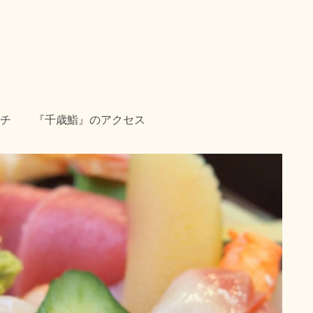
チ
『千歳鮨』のアクセス