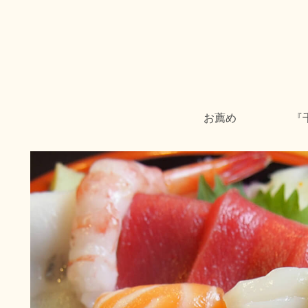
お薦め
『