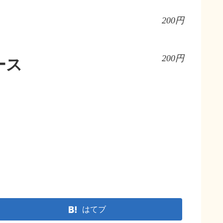
200円
200円
ース
はてブ