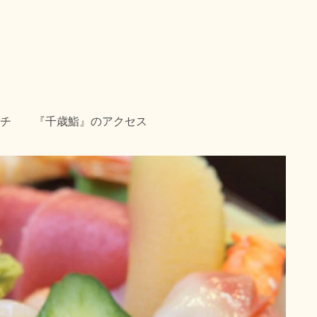
チ
『千歳鮨』のアクセス