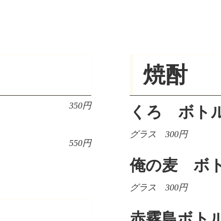
焼酎
350円
くろ ボト
グラス 300円
550円
俺の麦 ボ
グラス 300円
赤霧島ボト