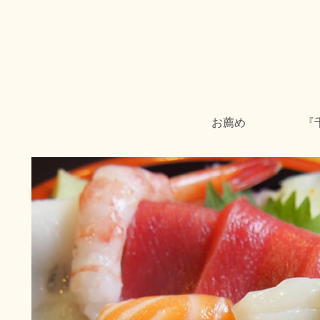
お薦め
『