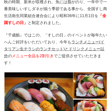
秋の時期、新米が収穫され、魚には脂がのり、一年中で一
番美味しいすしダネが揃う季節である事から、全国すし商
生活衛生同業組合連合会により昭和36年に11月1日を
「全
国すしの日」
と制定されました。
『千歳鮨』ではこの、「すしの日」のイベントが毎年たい
へんご好評をいただいており、今年も
ランチメニュー(イ
タリアン生チラシのランチセット)とドリンクメニュー以
外
の
メニュー全品を2割引き
でご提供させていただきま
す！