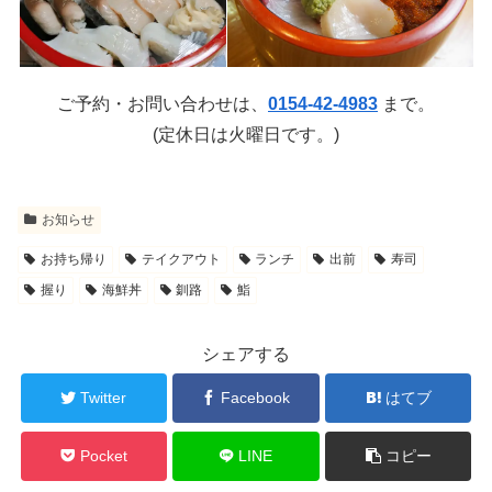
ご予約・お問い合わせは、
0154-42-4983
まで。
(定休日は火曜日です。)
お知らせ
お持ち帰り
テイクアウト
ランチ
出前
寿司
握り
海鮮丼
釧路
鮨
シェアする
Twitter
Facebook
はてブ
Pocket
LINE
コピー