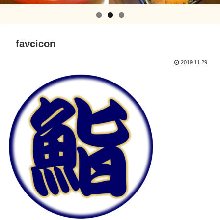
favcicon
2019.11.29